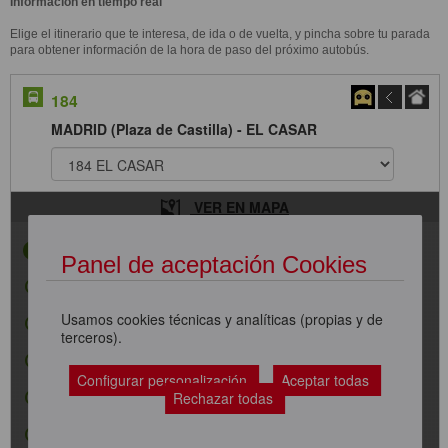
Información en tiempo real
Elige el itinerario que te interesa, de ida o de vuelta, y pincha sobre tu parada
para obtener información de la hora de paso del próximo autobús.