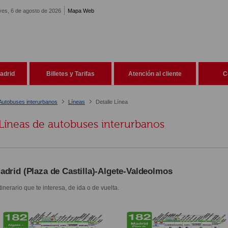
ves, 6 de agosto de 2026
Mapa Web
adrid
Billetes y Tarifas
Atención al cliente
C
Autobuses interurbanos
Líneas
Detalle Línea
Líneas de autobuses interurbanos
adrid (Plaza de Castilla)-Algete-Valdeolmos
itinerario que te interesa, de ida o de vuelta.