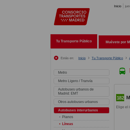
Pasar al contenido principal
Inicio
jue
Tu Transporte Público
Muévete por M
Estás en:
Inicio
Tu Transporte Público
Metro
Metro Ligero / Tranvía
Autobuses urbanos de
Madrid: EMT
M
182
Otros autobuses urbanos
Elige el 
Autobuses interurbanos
Planos
Líneas