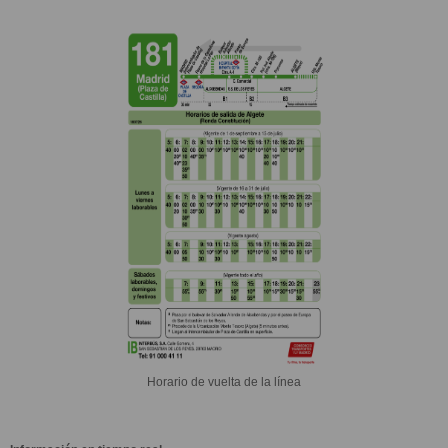
Horario de vuelta de la línea