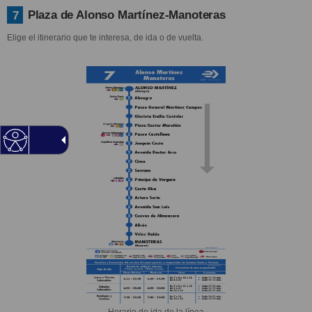
Plaza de Alonso Martínez-Manoteras
7
Elige el itinerario que te interesa, de ida o de vuelta.
Horario de ida de la línea