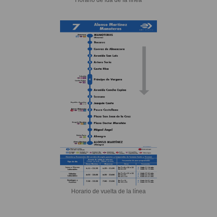
Horario de vuelta de la línea