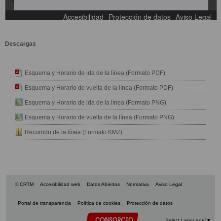
Descargas
Esquema y Horario de ida de la línea (Formato PDF)
Esquema y Horario de vuelta de la línea (Formato PDF)
Esquema y Horario de ida de la línea (Formato PNG)
Esquema y Horario de vuelta de la línea (Formato PNG)
Recorrido de la línea (Formato KMZ)
© CRTM
Accesibilidad web
Datos Abiertos
Normativa
Aviso Legal
Portal de transparencia
Política de cookies
Protección de datos
Select Language
▼