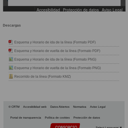
Descargas
Esquema y Horario de ida de la línea (Formato PDF)
Esquema y Horario de vuelta de la línea (Formato PDF)
Esquema y Horario de ida de la línea (Formato PNG)
Esquema y Horario de vuelta de la línea (Formato PNG)
Recorrido de la línea (Formato KMZ)
© CRTM
Accesibilidad web
Datos Abiertos
Normativa
Aviso Legal
Portal de transparencia
Política de cookies
Protección de datos
Select Language
▼