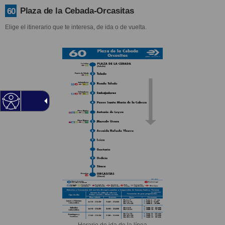
Plaza de la Cebada-Orcasitas
60
Elige el itinerario que te interesa, de ida o de vuelta.
Horario de ida de la línea