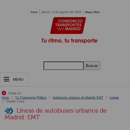
Pasar al contenido principal
jueves, 6 de agosto de 2026
Inicio
Mapa Web
Buscar
MENU
Estás en:
Inicio
Tu Transporte Público
Autobuses urbanos de Madrid: EMT
Líneas
Detalle Línea
Líneas de autobuses urbanos de
Madrid: EMT