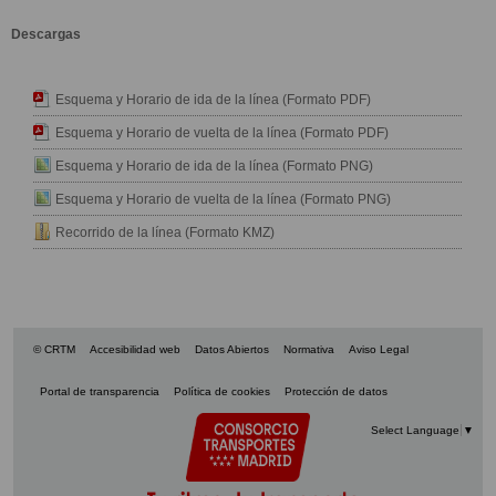
Descargas
Esquema y Horario de ida de la línea (Formato PDF)
Esquema y Horario de vuelta de la línea (Formato PDF)
Esquema y Horario de ida de la línea (Formato PNG)
Esquema y Horario de vuelta de la línea (Formato PNG)
Recorrido de la línea (Formato KMZ)
© CRTM
Accesibilidad web
Datos Abiertos
Normativa
Aviso Legal
Portal de transparencia
Política de cookies
Protección de datos
Select Language
▼