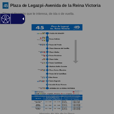
Plaza de Legazpi-Avenida de la Reina Victoria
45
Elige el itinerario que te interesa, de ida o de vuelta.
Horario de ida de la línea