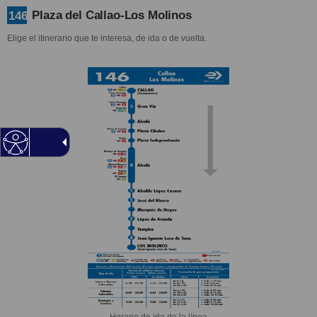
Plaza del Callao-Los Molinos
146
Elige el itinerario que te interesa, de ida o de vuelta.
Horario de ida de la línea