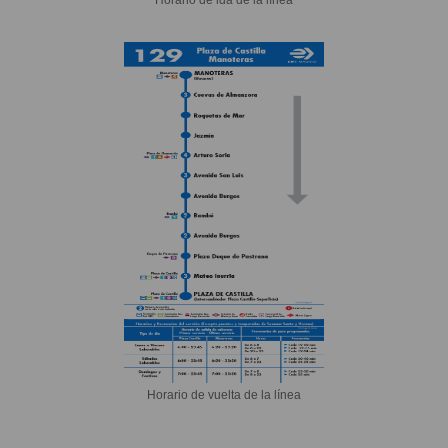
Horario de vuelta de la línea