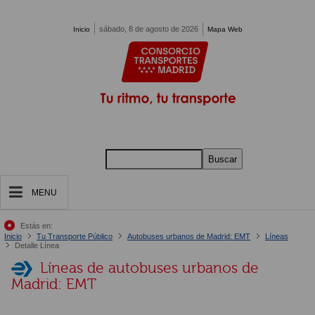
Pasar al contenido principal
sábado, 8 de agosto de 2026
Inicio
Mapa Web
Buscar
MENU
Estás en:
Inicio
Tu Transporte Público
Autobuses urbanos de Madrid: EMT
Líneas
Detalle Línea
Líneas de autobuses urbanos de
Madrid: EMT