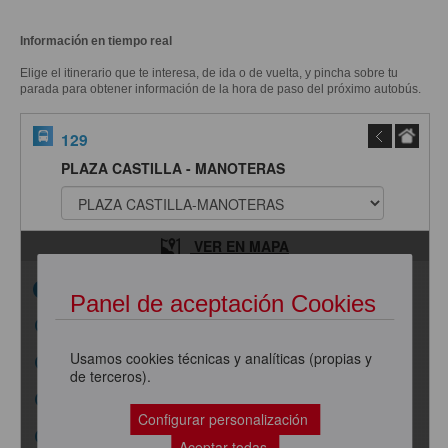
Información en tiempo real
Elige el itinerario que te interesa, de ida o de vuelta, y pincha sobre tu
parada para obtener información de la hora de paso del próximo autobús.