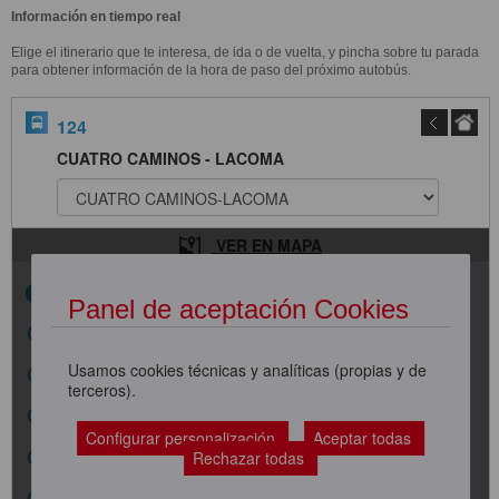
Información en tiempo real
Elige el itinerario que te interesa, de ida o de vuelta, y pincha sobre tu parada
para obtener información de la hora de paso del próximo autobús.