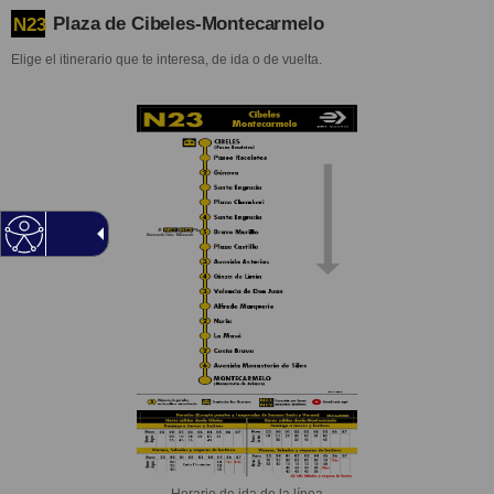
Plaza de Cibeles-Montecarmelo
N23
Elige el itinerario que te interesa, de ida o de vuelta.
Horario de ida de la línea