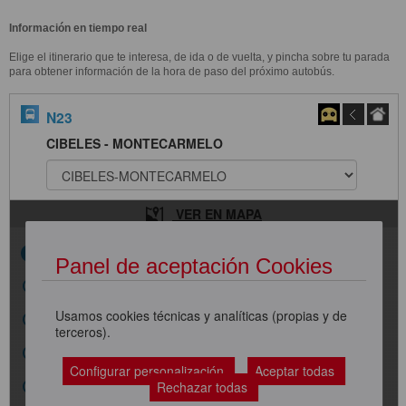
Información en tiempo real
Elige el itinerario que te interesa, de ida o de vuelta, y pincha sobre tu parada
para obtener información de la hora de paso del próximo autobús.