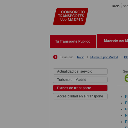
Pasar al contenido principal
Inicio
sáb
Muévete por M
Tu Transporte Público
Estás en:
Inicio
Muévete por Madrid
Pl
Actualidad del servicio
Turismo en Madrid
Planos de transporte
Accesibilidad en el transporte
P
P
P
P
P