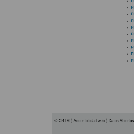
P
P
P
P
Pl
P
P
P
P
P
© CRTM
Accesibilidad web
Datos Abiertos