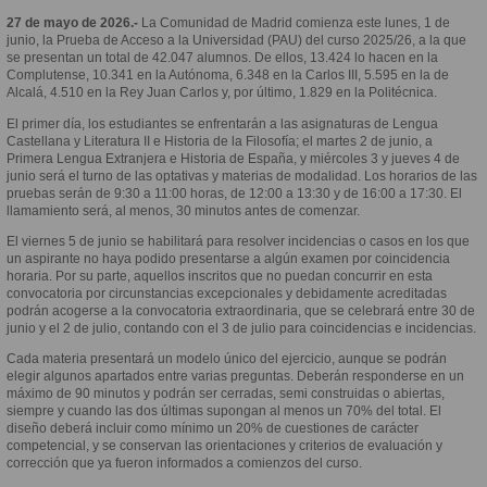
27 de mayo de 2026.-
La Comunidad de Madrid comienza este lunes, 1 de
junio, la Prueba de Acceso a la Universidad (PAU) del curso 2025/26, a la que
se presentan un total de 42.047 alumnos. De ellos, 13.424 lo hacen en la
Complutense, 10.341 en la Autónoma, 6.348 en la Carlos III, 5.595 en la de
Alcalá, 4.510 en la Rey Juan Carlos y, por último, 1.829 en la Politécnica.
El primer día, los estudiantes se enfrentarán a las asignaturas de Lengua
Castellana y Literatura II e Historia de la Filosofía; el martes 2 de junio, a
Primera Lengua Extranjera e Historia de España, y miércoles 3 y jueves 4 de
junio será el turno de las optativas y materias de modalidad. Los horarios de las
pruebas serán de 9:30 a 11:00 horas, de 12:00 a 13:30 y de 16:00 a 17:30. El
llamamiento será, al menos, 30 minutos antes de comenzar.
El viernes 5 de junio se habilitará para resolver incidencias o casos en los que
un aspirante no haya podido presentarse a algún examen por coincidencia
horaria. Por su parte, aquellos inscritos que no puedan concurrir en esta
convocatoria por circunstancias excepcionales y debidamente acreditadas
podrán acogerse a la convocatoria extraordinaria, que se celebrará entre 30 de
junio y el 2 de julio, contando con el 3 de julio para coincidencias e incidencias.
Cada materia presentará un modelo único del ejercicio, aunque se podrán
elegir algunos apartados entre varias preguntas. Deberán responderse en un
máximo de 90 minutos y podrán ser cerradas, semi construidas o abiertas,
siempre y cuando las dos últimas supongan al menos un 70% del total. El
diseño deberá incluir como mínimo un 20% de cuestiones de carácter
competencial, y se conservan las orientaciones y criterios de evaluación y
corrección que ya fueron informados a comienzos del curso.