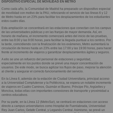
DISPOSITIVO ESPECIAL DE MOVILIDAD EN METRO
Como cada año, la Comunidad de Madrid ha preparado un dispositivo especial
de movilidad con motivo de la PAU, reforzando el servicio de las líneas 6 y 12
de Metro hasta en un 23% para facilitar los desplazamientos de los estudiantes
estos cuatro días.
Esta ampliación se concentrará en las estaciones que conectan con los campus
de las universidades públicas y en las franjas de mayor demanda. Así, en
horario de mañana, el incremento comenzará antes del inicio de las pruebas,
entre las 8:00 y las 9:00 horas, para facilitar la llegada puntual a los centros. Por
la tarde, coincidiendo con la finalización de los exámenes, Metro aumentará la
circulación de trenes hasta un 23% entre las 17:00 y las 19:00 horas, para hacer
frente al incremento de viajeros y garantizar desplazamientos ágiles y seguros.
A ello se une un refuerzo del personal de estaciones y seguridad,
especialmente en los puntos donde se prevé una mayor concentración de
usuarios. De este modo, se busca agilizar los flujos de paso, mejorar la atención
al cliente y asegurar el correcto funcionamiento del servicio.
En la Línea 6, además de la estación de Ciudad Universitaria, principal acceso
a la Universidad Complutense y la Politécnica, se espera un notable incremento
de viajeros en Cuatro Caminos, Guzmán el Bueno, Príncipe Pío, Argüelles y
Moncloa, todas ellas con importantes conexiones de transporte y proximidad a
centros educativos.
Por su parte, en la Línea 12 (MetroSur), se centrará en estaciones con acceso
directo a campus universitarios como Hospital de Fuenlabrada, Universidad
Rey Juan Carlos, Getafe Central, y Leganés Central. Asimismo, se prevé un