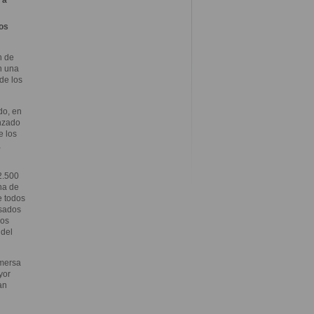
ios
n de
n una
de los
do, en
anzado
e los
,
2.500
na de
e todos
lsados
vos
 del
nmersa
yor
an