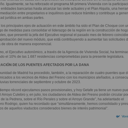
ño. Igualmente, se ha reforzado el programa Mi primera Vivienda con la participac
entidades bancarias hasta alcanzar las siete actuales y el Plan Alquila, una herra
rmediación entre propietarios e inquilinos que reduce trámites y contribuye a gener
ad jurídica en ambas partes.
 los principales ejes de actuación en este ámbito ha sido el Plan de Choque con u
o de medidas para consolidar el liderazgo de la región en la construcción de hog
les, que presentó la jefa del Ejecutivo regional el pasado mes de febrero coincidi
aprobación del nuevo módulo, que está contribuyendo a aumentar las solicitudes 
a de obra de manera exponencial.
o, el Ejecutivo autonómico, a través de la Agencia de Vivienda Social, ha termina
do el 10% de las 1.687 residencias comprometidas para la presente legislatura.
ACIÓN DE LOS PUENTES AFECTADOS POR LA DANA
nidad de Madrid ha procedido, también, a la reparación de cuatro puentes que d
icados a los vecinos de Aldea del Fresno con los municipios aleñados, a consec
lluvias torrenciales de septiembre y octubre de 2023.
tiempo récord ejecutamos pasos provisionales, y hoy Getafe ya tiene un nuevo pu
l Arroyo Culebro y, en julio, los ciudadanos de Aldea del Fresno podrán circular por
de la Pedrera, sobre el Río Perales y sobre el Arroyo Grande”, ha adelantado el
ero Rodrigo, quien ha recordado que “simultáneamente, hemos consolidado y pre
tos de aquellos viaductos considerados bienes de interés patrimonial”.
Vove