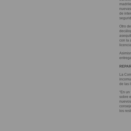
madrile
nuevas 
de inte
segurid
Otro de
decálog
asequib
con la 
licenci
Asimism
entrega
REPAR
La Comu
incomun
de las 
“En un 
sobre e
nuevos 
consej
los res