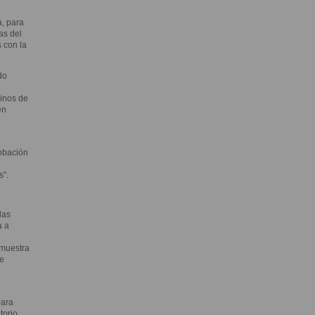
a, para
as del
 con la
do
cinos de
en
robación
s”.
das
a a
emuestra
e
para
torio