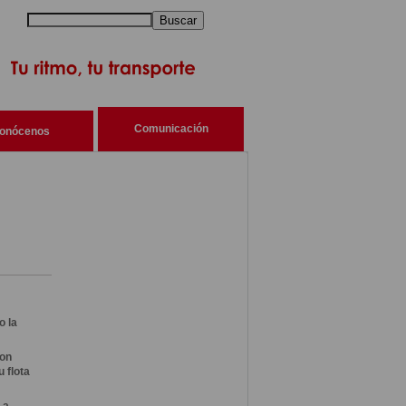
Buscar
Comunicación
onócenos
o la
con
 flota
 a