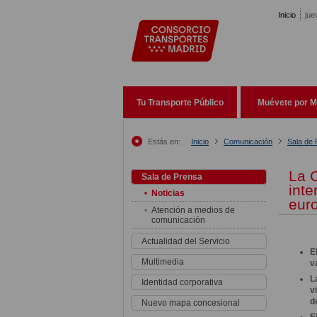
Pasar al contenido principal
Inicio
jue
Tu Transporte Público
Muévete por M
Estás en:
Inicio
Comunicación
Sala de
La 
Sala de Prensa
inte
Noticias
eur
Atención a medios de
comunicación
Actualidad del Servicio
E
Multimedia
v
L
Identidad corporativa
v
d
Nuevo mapa concesional
E