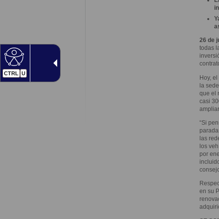
i
Y
a
26 de j
todas l
inversi
contrat
CTRL
U
Hoy, el
la sede
que el 
casi 30
ampliar
“Si pen
paradas
las red
los veh
por ene
incluid
consejo
Respect
en su P
renovac
adquiri