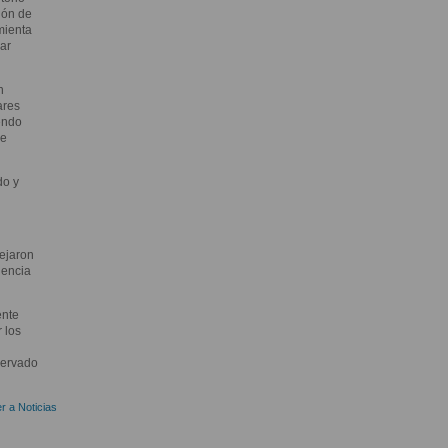
ión de
mienta
ar
n
ares
endo
de
do y
ejaron
uencia
ente
 los
servado
r a Noticias