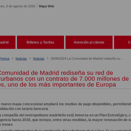
ves, 6 de agosto de 2026
Mapa Web
adrid
Billetes y Tarifas
Atención al cliente
C
 Prensa
Noticias
Noticias
26/06/2024 La Comunidad de Madrid rediseña su red de interurbanos con un contrato de 7.000 millones de euros
Comunidad de Madrid rediseña su red de
rurbanos con un contrato de 7.000 millones de
os, uno de los más importantes de Europa
l nuevo mapa concesional ampliará los medios de pago
disponibles, permitiend
alidación con tarjeta bancaria
a compañía del metropolitano madrileño está inmersa en un
Plan Estratégico, 
igencia hasta 2030, que incluye, entre
otras medidas, la mayor renovación de su
e trenes
l estudio informativo de la ampliación del suburbano de la
Línea 11 se someterá