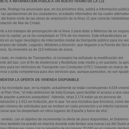
METE A INFORMACIÓN PÚBLICA UN NUEVO TRAMO DE LA L11
nte, Rodrigo ha anunciado que, en los próximos días, saldrá a información públic
 las aportaciones de los ciudadanos, el estudio informativo de las cuatro alternativ
 del tramo norte de las obras de ampliación de la línea 11 que conecta Valdebebas
estación de Mar de Cristal.
to a los trabajos de prolongación de la línea 3 para dotar a Metrosur de un segun
con la capital, ya se ha completado el 75% de los mismos. Esta infraestructura se
irá en un lugar neurálgico de intercambio modal de transporte público para los ve
icipios de Getafe, Leganés, Móstoles y Alcorcón, que llegarán a la Puerta del Sol 
ora. Su inversión es de 110 millones de euros.
o lado, en materia de Transportes, el consejero ha señalado la modificación del
nto del taxi, con el fin de modernizar y flexibilizar este medio y, en paralelo, la ap
mero para los Vehículos de Transporte con Conductor (VTC) “creando un marco de
ncia y justa competencia para dos servicios que, aunque parecidos, no son iguale
MENTAR LA OFERTA DE VIVIENDA DISPONIBLE
 ha recordado que, en la región, actualmente se están construyendo 4.034 vivien
 al Plan Vive, “el más ambicioso de toda Europa, para facilitar el acceso a una cas
de alquiler a precios asequibles”. Además, otras 2.174 están ya en proceso de
alización y 1.912 en licitación, por lo que “es una iniciativa que funciona, como d
ado número de solicitudes que se reciben en cada promoción y el interés nacional 
cional que ha despertado en otros lugares de España y fuera de ella”.
 sentido, con el objetivo de incrementar la oferta de pisos disponibles, el Gobierno
mico también ha puesto en marcha durante este tiempo una nueva Ley del Suelo 
rmar oficinas en casas con la previsión de incorporar 20.000 en el conjunto del terri