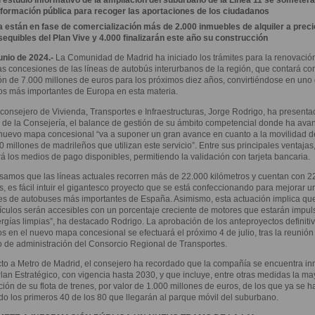
nformación pública para recoger las
aportaciones de los ciudadanos
a están en fase de comercialización más de 2.000 inmuebles
de alquiler a prec
sequibles del Plan Vive y 4.000 finalizarán
este año su construcción
unio de 2024.-
La Comunidad de Madrid ha iniciado los trámites para la renovació
as concesiones de las líneas de autobús interurbanos de la región, que contará co
ón de 7.000 millones de euros para los próximos diez años, convirtiéndose en uno 
os más importantes de Europa en esta materia.
 consejero de Vivienda, Transportes e Infraestructuras, Jorge Rodrigo, ha presenta
 de la Consejería, el balance de gestión de su ámbito competencial donde ha av
nuevo mapa concesional “va a suponer un gran avance en cuanto a la movilidad d
0 millones de madrileños que utilizan este servicio”. Entre sus principales ventajas
á los medios de pago disponibles, permitiendo la validación con tarjeta bancaria.
samos que las líneas actuales recorren más de 22.000 kilómetros y cuentan con 2
, es fácil intuir el gigantesco proyecto que se está confeccionando para mejorar u
es de autobuses más importantes de España. Asimismo, esta actuación implica qu
ículos serán accesibles con un porcentaje creciente de motores que estarán impu
rgías limpias”, ha destacado Rodrigo. La aprobación de los anteproyectos definiti
os en el nuevo mapa concesional se efectuará el próximo 4 de julio, tras la reunión
 de administración del Consorcio Regional de Transportes.
o a Metro de Madrid, el consejero ha recordado que la compañía se encuentra i
lan Estratégico, con vigencia hasta 2030, y que incluye, entre otras medidas la ma
ión de su flota de trenes, por valor de 1.000 millones de euros, de los que ya se h
do los primeros 40 de los 80 que llegarán al parque móvil del suburbano.