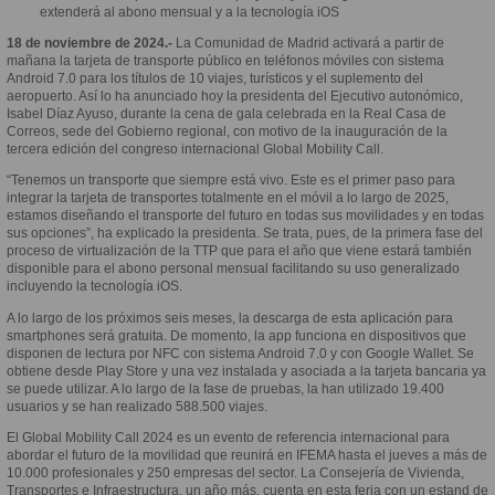
extenderá al abono mensual y a la tecnología iOS
18 de noviembre de 2024.-
La Comunidad de Madrid activará a partir de
mañana la tarjeta de transporte público en teléfonos móviles con sistema
Android 7.0 para los títulos de 10 viajes, turísticos y el suplemento del
aeropuerto. Así lo ha anunciado hoy la presidenta del Ejecutivo autonómico,
Isabel Díaz Ayuso, durante la cena de gala celebrada en la Real Casa de
Correos, sede del Gobierno regional, con motivo de la inauguración de la
tercera edición del congreso internacional Global Mobility Call.
“Tenemos un transporte que siempre está vivo. Este es el primer paso para
integrar la tarjeta de transportes totalmente en el móvil a lo largo de 2025,
estamos diseñando el transporte del futuro en todas sus movilidades y en todas
sus opciones”, ha explicado la presidenta. Se trata, pues, de la primera fase del
proceso de virtualización de la TTP que para el año que viene estará también
disponible para el abono personal mensual facilitando su uso generalizado
incluyendo la tecnología iOS.
A lo largo de los próximos seis meses, la descarga de esta aplicación para
smartphones será gratuita. De momento, la app funciona en dispositivos que
disponen de lectura por NFC con sistema Android 7.0 y con Google Wallet. Se
obtiene desde Play Store y una vez instalada y asociada a la tarjeta bancaria ya
se puede utilizar. A lo largo de la fase de pruebas, la han utilizado 19.400
usuarios y se han realizado 588.500 viajes.
El Global Mobility Call 2024 es un evento de referencia internacional para
abordar el futuro de la movilidad que reunirá en IFEMA hasta el jueves a más de
10.000 profesionales y 250 empresas del sector. La Consejería de Vivienda,
Transportes e Infraestructura, un año más, cuenta en esta feria con un estand de