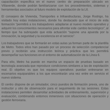
capacitación específica en el nuevo centro de preparación ubicado en
Villaverde, donde podrán familiarizarse con los procedimientos, sistemas y
herramientas asociados al futuro modelo de explotación de la L6.
El consejero de Vivienda, Transportes e Infraestructuras, Jorge Rodrigo, ha
visitado hoy estas instalaciones, donde ha destacado que el inicio de esta
formación “permitirá a los trabajadores adaptarse al nuevo modelo operativo y
adquirir los conocimientos necesarios para afrontar este cambio tecnológico”, al
tiempo que ha subrayado que esta actuación “supone una apuesta por la
innovación, la seguridad y la excelencia en el servicio”.
Los trabajadores que se formarán en estas aulas ya forman parte de la plantilla
de Metro. Todos ellos han pasado por un proceso de selección competencial
previo y recibirán una instrucción teórica y práctica que les permitirá
desempeñar sus funciones en el entorno de automatización de la Línea 6.
Para ello, Metro ha puesto en marcha un espacio de pruebas basado en
tecnología avanzada que reproduce condiciones similares a las de explotación
real. El objetivo es que los equipos operativos puedan entrenarse en
escenarios equiparables a los que encontrarán una vez entre en servicio el
nuevo sistema.
El centro dispone de un simulador, cinco puestos de formación previa, uno de
instructor y otro de observación para el seguimiento de las sesiones. Estas
instalaciones permiten desarrollar actividades de entrenamiento, supervisión y
evaluación, combinando entornos inmersivos con situaciones de operación y
gestión ferroviaria.