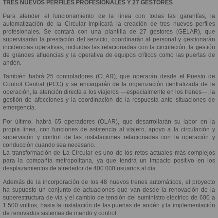
TRES NUEVOS PERFILES PROFESIONALES Y 27 GESTORES
Para atender el funcionamiento de la línea con todas las garantías, la
automatización de la Circular implicará la creación de tres nuevos perfiles
profesionales. Se contará con una plantilla de 27 gestores (GELAR), que
supervisarán la prestación del servicio, coordinarán al personal y gestionarán
incidencias operativas, incluidas las relacionadas con la circulación, la gestión
de grandes afluencias y la operativa de equipos críticos como las puertas de
andén.
También habrá 25 controladores (CLAR), que operarán desde el Puesto de
Control Central (PCC) y se encargarán de la organización centralizada de la
operación, la atención directa a los viajeros —especialmente en los trenes—, la
gestión de afecciones y la coordinación de la respuesta ante situaciones de
emergencia.
Por último, habrá 65 operadores (OLAR), que desarrollarán su labor en la
propia línea, con funciones de asistencia al viajero, apoyo a la circulación y
supervisión y control de las instalaciones relacionadas con la operación y
conducción cuando sea necesario.
La transformación de La Circular es uno de los retos actuales más complejos
para la compañía metropolitana, ya que tendrá un impacto positivo en los
desplazamientos de alrededor de 400.000 usuarios al día.
Además de la incorporación de los 48 nuevos trenes automáticos, el proyecto
ha supuesto un conjunto de actuaciones que van desde la renovación de la
superestructura de vía y el cambio de tensión del suministro eléctrico de 600 a
1.500 voltios, hasta la instalación de las puertas de andén y la implementación
de renovados sistemas de mando y control.