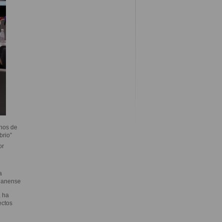
nos de
brio”
or
a
eganense
, ha
ectos