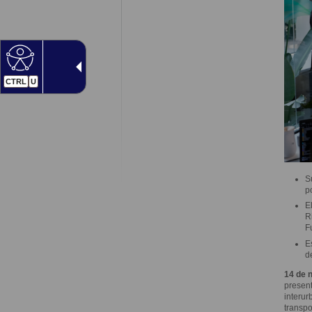
CTRL
U
S
p
E
R
F
E
d
14 de 
present
interur
transpo