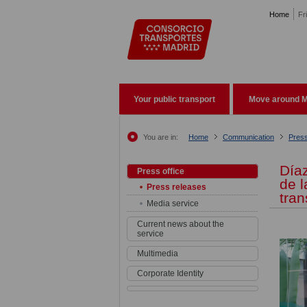
Pasar al contenido principal
Home
Fr
Your public transport
Move around M
You are in:
Home
Communication
Press
Díaz
Press office
de l
Press releases
tran
Media service
Current news about the
service
Multimedia
Corporate Identity