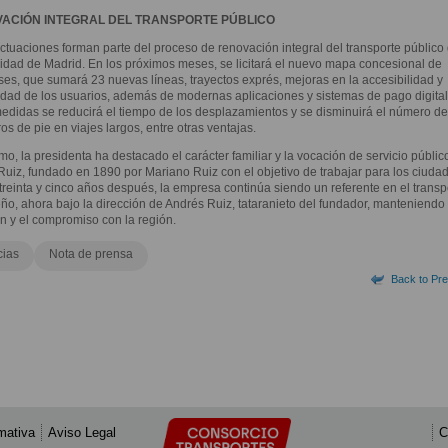
ACIÓN INTEGRAL DEL TRANSPORTE PÚBLICO
ctuaciones forman parte del proceso de renovación integral del transporte público 
ad de Madrid. En los próximos meses, se licitará el nuevo mapa concesional de
es, que sumará 23 nuevas líneas, trayectos exprés, mejoras en la accesibilidad y
ad de los usuarios, además de modernas aplicaciones y sistemas de pago digita
edidas se reducirá el tiempo de los desplazamientos y se disminuirá el número de
os de pie en viajes largos, entre otras ventajas.
imo, la presidenta ha destacado el carácter familiar y la vocación de servicio públic
uiz, fundado en 1890 por Mariano Ruiz con el objetivo de trabajar para los ciuda
treinta y cinco años después, la empresa continúa siendo un referente en el transp
ño, ahora bajo la dirección de Andrés Ruiz, tataranieto del fundador, manteniendo 
ón y el compromiso con la región.
cias
Nota de prensa
Back to Pre
mativa
Aviso Legal
C