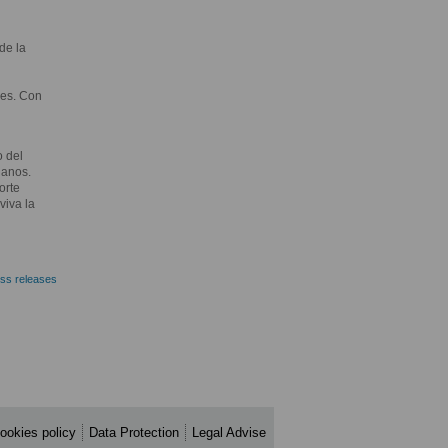
de la
les. Con
o del
danos.
orte
viva la
ss releases
ookies policy
Data Protection
Legal Advise