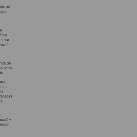
rís en
región
de
ínea
do por
lvanés
s
omía de
es ocho
da.
 que
r un
na
ntidades
 a
 en
anas) y
región.