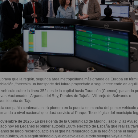
ubraya que la región, segunda área metropolitana más grande de Europa en térmi
oblación, “necesita un transporte del futuro proyectado a seguir creciendo en equili
l vehículo cubre la línea 352 desde la capital hasta Tarancón (Cuenca), pasando p
ivas-Vaciamadrid, Arganda del Rey, Perales de Tajuña, Villarejo de Salvanés o
uentidueña de Tajo
sta compañía centenaria será pionera en la puesta en marcha del primer vehículo 
emanda a nivel nacional que dará servicio al Parque Tecnológico del municipio l
noviembre de 2025.-
La presidenta de la Comunidad de Madrid, Isabel Díaz Ayuso
ado hoy en Leganés el primer autobús 100% eléctrico de España que realiza tray
banos de largo recorrido, acto en el que ha remarcado que la región tiene el mejor
rte público, va a seguir siéndolo, y el objetivo es que todo siempre vaya a más”.