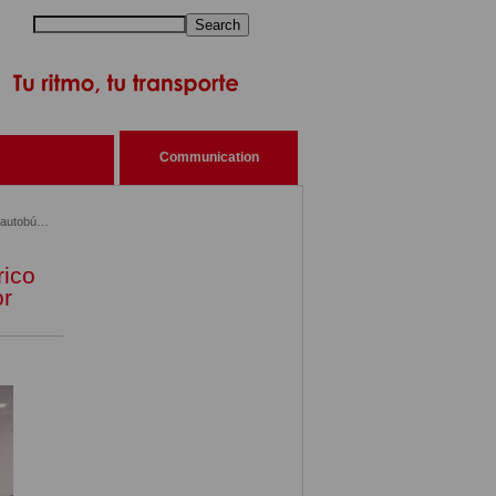
Search
Communication
14/11/2025 Díaz Ayuso presenta el primer autobús 100% eléctrico de largo recorrido en España
rico
or