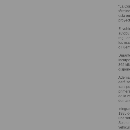
“La Co
término
está en
proyect
El vehí
autobus
regular
los mad
o Fuent
Durante
incorpo
365 kil
dispone
Además
dará se
transpo
primera
de la z
demanda
Integra
1985 de
una flo
Solo en
vehícul