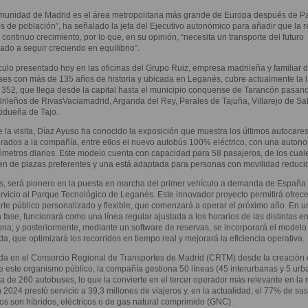
munidad de Madrid es el área metropolitana más grande de Europa después de Pa
s de población”, ha señalado la jefa del Ejecutivo autonómico para añadir que la 
 continuo crecimiento, por lo que, en su opinión, “necesita un transporte del futuro
ado a seguir creciendo en equilibrio”.
culo presentado hoy en las oficinas del Grupo Ruiz, empresa madrileña y familiar 
es con más de 135 años de historia y ubicada en Leganés, cubre actualmente la l
 352, que llega desde la capital hasta el municipio conquense de Tarancón pasan
rileños de RivasVaciamadrid, Arganda del Rey, Perales de Tajuña, Villarejo de Sa
idueña de Tajo.
 la visita, Díaz Ayuso ha conocido la exposición que muestra los últimos autocare
rados a la compañía, entre ellos el nuevo autobús 100% eléctrico, con una auton
ómetros diarios. Este modelo cuenta con capacidad para 58 pasajeros, de los cual
n de plazas preferentes y una está adaptada para personas con movilidad reduci
, será pionero en la puesta en marcha del primer vehículo a demanda de España
rvicio al Parque Tecnológico de Leganés. Este innovador proyecto permitirá ofrece
rte público personalizado y flexible, que comenzará a operar el próximo año. En u
 fase, funcionará como una línea regular ajustada a los horarios de las distintas e
ona; y posteriormente, mediante un software de reservas, se incorporará el modelo
, que optimizará los recorridos en tiempo real y mejorará la eficiencia operativa.
da en el Consorcio Regional de Transportes de Madrid (CRTM) desde la creación
 este organismo público, la compañía gestiona 50 líneas (45 interurbanas y 5 urb
ta de 260 autobuses, lo que la convierte en el tercer operador más relevante en la 
 2024 prestó servicio a 39,3 millones de viajeros y, en la actualidad, el 77% de sus
os son híbridos, eléctricos o de gas natural comprimido (GNC).