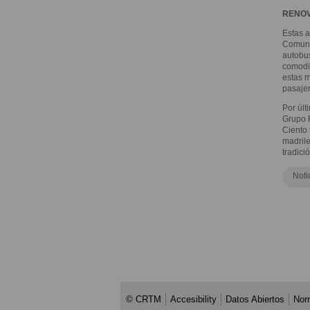
RENOV
Estas a
Comunid
autobus
comodid
estas m
pasajer
Por últ
Grupo R
Ciento 
madrile
tradici
Noti
© CRTM
Accesibility
Datos Abiertos
Nor