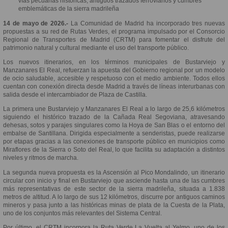
vías pecuarias históricas, antiguos trazados ferroviarios y cumbres
emblemáticas de la sierra madrileña
14 de mayo de 2026.-
La Comunidad de Madrid ha incorporado tres nuevas
propuestas a su red de Rutas Verdes, el programa impulsado por el Consorcio
Regional de Transportes de Madrid (CRTM) para fomentar el disfrute del
patrimonio natural y cultural mediante el uso del transporte público.
Los nuevos itinerarios, en los términos municipales de Bustarviejo y
Manzanares El Real, refuerzan la apuesta del Gobierno regional por un modelo
de ocio saludable, accesible y respetuoso con el medio ambiente. Todos ellos
cuentan con conexión directa desde Madrid a través de líneas interurbanas con
salida desde el intercambiador de Plaza de Castilla.
La primera une Bustarviejo y Manzanares El Real a lo largo de 25,6 kilómetros
siguiendo el histórico trazado de la Cañada Real Segoviana, atravesando
dehesas, sotos y parajes singulares como la Hoya de San Blas o el entorno del
embalse de Santillana. Dirigida especialmente a senderistas, puede realizarse
por etapas gracias a las conexiones de transporte público en municipios como
Miraflores de la Sierra o Soto del Real, lo que facilita su adaptación a distintos
niveles y ritmos de marcha.
La segunda nueva propuesta es la Ascensión al Pico Mondalindo, un itinerario
circular con inicio y final en Bustarviejo que asciende hasta una de las cumbres
más representativas de este sector de la sierra madrileña, situada a 1.838
metros de altitud. A lo largo de sus 12 kilómetros, discurre por antiguos caminos
mineros y pasa junto a las históricas minas de plata de la Cuesta de la Plata,
uno de los conjuntos más relevantes del Sistema Central.
Por último, el CRTM incorpora la Ruta Verde La Vuelta al Yelmo, uno de los