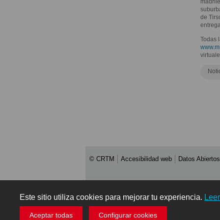
madrile
suburba
de Tirs
entreg
Todas l
www.mu
virtual
Noti
© CRTM
Accesibilidad web
Datos Abiertos
Este sitio utiliza cookies para mejorar tu experiencia.
Lee
Aceptar todas
Configurar cookies