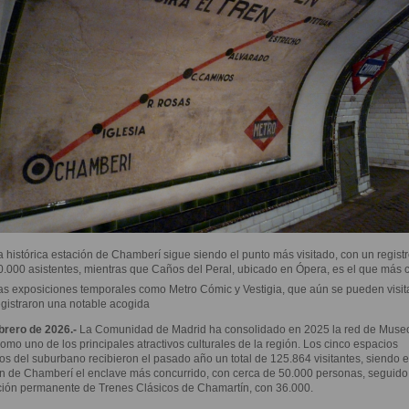
a histórica estación de Chamberí sigue siendo el punto más visitado, con un regist
0.000 asistentes, mientras que Caños del Peral, ubicado en Ópera, es el que más c
as exposiciones temporales como Metro Cómic y Vestigia, que aún se pueden visita
egistraron una notable acogida
brero de 2026.-
La Comunidad de Madrid ha consolidado en 2025 la red de Muse
omo uno de los principales atractivos culturales de la región. Los cinco espacios
cos del suburbano recibieron el pasado año un total de 125.864 visitantes, siendo e
n de Chamberí el enclave más concurrido, con cerca de 50.000 personas, seguido
ción permanente de Trenes Clásicos de Chamartín, con 36.000.