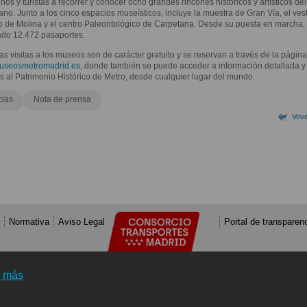
ños y turistas a recorrer y conocer ocho grandes rincones históricos y artísticos del
no. Junto a los cinco espacios museísticos, incluye la muestra de Gran Vía, el ves
o de Molina y el centro Paleontológico de Carpetana. Desde su puesta en marcha,
ado 12.472 pasaportes.
as visitas a los museos son de carácter gratuito y se reservan a través de la págin
seosmetromadrid.es
, donde también se puede acceder a información detallada y 
es al Patrimonio Histórico de Metro, desde cualquier lugar del mundo.
cias
Nota de prensa
Vove
Normativa
Aviso Legal
Portal de transparen
r más