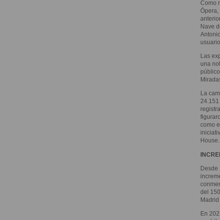
Como no
Ópera, 
anterio
Nave de
Antonio
usuario
Las exp
una not
público
Miradas
La camp
24.151 
registr
figurar
como el
iniciat
House.
INCRE
Desde 2
increme
conmem
del 150
Madrid 
En 2022