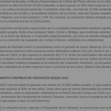
vedad destacada, el Museo Arqueológico de Caños del Peral, situado en la esta
marcó la cifra récord de 20.604 visitantes, lo que supone un 60% más respecto al 
r y lo coloca en tercera posición. Completan esta lista, con más de 16.000 asistente
 Motores de Pacífico y el vestíbulo histórico de la misma, obra del famoso arquitec
 Palacios, por el que pasaron 2.348. En conjunto, la valoración media otorgada po
s a la experiencia fue de 9,83 puntos.
osiciones temporales organizadas por la compañía metropolitana también registr
able acogida. Entre ellas destacan Metro Cómic y Vestigia, que continúan abiertas
 en la Nave de Motores y Chamartín respectivamente, así como la muestra fotográf
 y la colección de maquetas de Coches Clásicos, exhibidas con anterioridad.
aña de Navidad volvió a consolidarse como el periodo de mayor afluencia. En co
personas eligieron estos espacios como alternativa cultural y de ocio, frente a las
adas en 2024, lo que supone un aumento del 17 %. Entre las actividades más des
on el Belén y el concierto navideño celebrados en el Museo de los Caños del Peral,
 simulador histórico instalado en la estación de Chamartín. Asimismo, la red partic
ivas culturales de ámbito regional como La Noche de los Libros, Madrid Otra Mirad
MENTO CONTINUO DE VISITANTES DESDE 2022
022 esta iniciativa ha ganado una media de 10.000 visitas anuales, lo que supon
nto superior al 30% en tres años. Unas cifras que se vieron impulsadas por event
orativos, como la exposición celebrada en la Real Casa de Correos en 2024 con
 aniversario del nacimiento de Antonio Palacios, conocido como el arquitecto de M
y que atrajo a otras 22.334 personas.
 la compañía lanzó, además, el Pasaporte de los Museos, un documento que invi