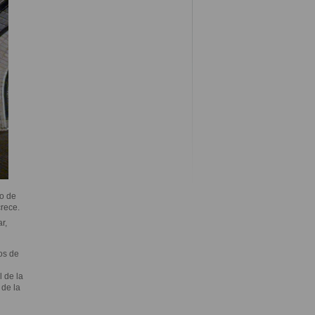
ro de
rece.
r,
os de
l de la
 de la