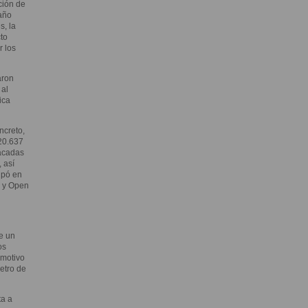
ción de
año
s, la
to
r los
aron
 al
ica
ncreto,
 20.637
tacadas
 así
ipó en
a y Open
e un
os
 motivo
etro de
ta a