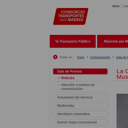
Pasar al contenido principal
Inicio
sáb
Tu Transporte Público
Muévete por M
Estás en:
Inicio
Comunicación
Sala de
La 
Sala de Prensa
Mus
Noticias
Atención a medios de
comunicación
Actualidad del Servicio
Multimedia
Identidad corporativa
Nuevo mapa concesional