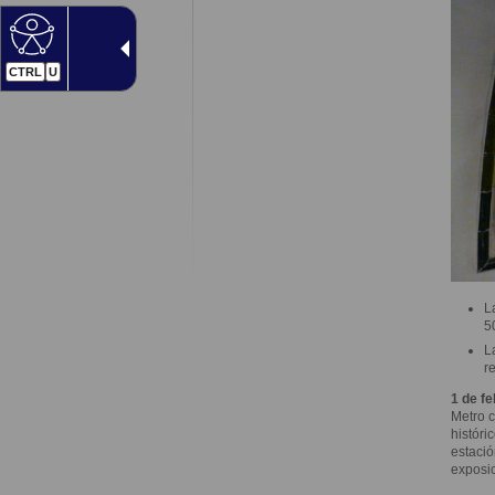
CTRL
U
L
5
L
r
1 de fe
Metro c
históri
estació
exposi