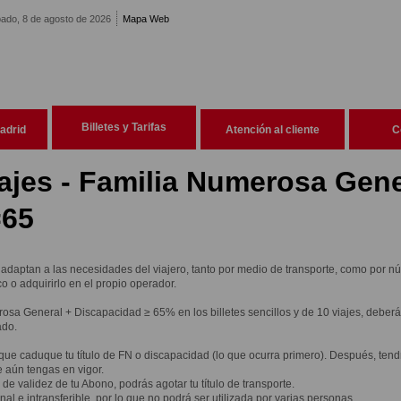
ado, 8 de agosto de 2026
Mapa Web
Billetes y Tarifas
adrid
Atención al cliente
C
iajes - Familia Numerosa Gene
=65
 adaptan a las necesidades del viajero, tanto por medio de transporte, como por n
o o adquirirlo en el propio operador.
rosa General + Discapacidad ≥ 65% en los billetes sencillos y de 10 viajes, deber
ado.
 que caduque tu título de FN o discapacidad (lo que ocurra primero). Después, ten
 aún tengas en vigor.
e validez de tu Abono, podrás agotar tu título de transporte.
al e intransferible, por lo que no podrá ser utilizada por varias personas.