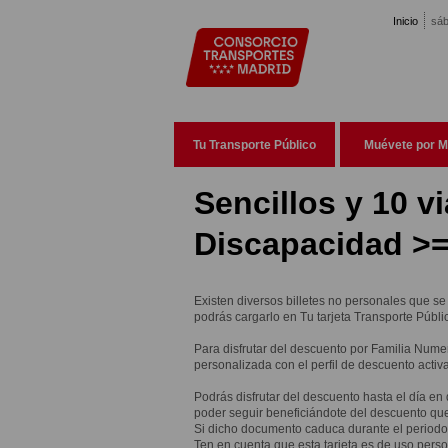
Pasar al contenido principal
Inicio
sáb
Tu Transporte Público
Muévete por M
Sencillos y 10 v
Discapacidad >
Existen diversos billetes no personales que se
podrás cargarlo en Tu tarjeta Transporte Públic
Para disfrutar del descuento por Familia Nume
personalizada con el perfil de descuento activ
Podrás disfrutar del descuento hasta el día en
poder seguir beneficiándote del descuento que
Si dicho documento caduca durante el periodo d
Ten en cuenta que esta tarjeta es de uso person