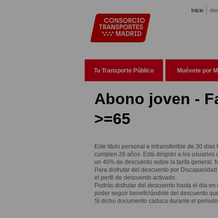
Pasar al contenido principal
Inicio
dom
Tu Transporte Público
Muévete por M
Abono joven - F
>=65
Este título personal e intransferible de 30 días
cumplen 26 años. Está dirigido a los usuarios
un 40% de descuento sobre la tarifa general. 
Para disfrutar del descuento por Discapacida
el perfil de descuento activado.
Podrás disfrutar del descuento hasta el día en
poder seguir beneficiándote del descuento que
Si dicho documento caduca durante el periodo d