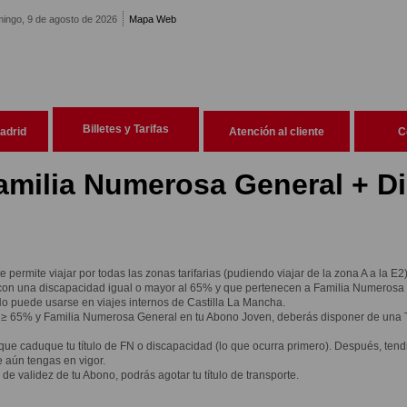
ingo, 9 de agosto de 2026
Mapa Web
Billetes y Tarifas
adrid
Atención al cliente
C
amilia Numerosa General + D
 te permite viajar por todas las zonas tarifarias (pudiendo viajar de la zona A a la 
 con una discapacidad igual o mayor al 65% y que pertenecen a Familia Numerosa d
No puede usarse en viajes internos de Castilla La Mancha.
d ≥ 65% y Familia Numerosa General en tu Abono Joven, deberás disponer de una T
 que caduque tu título de FN o discapacidad (lo que ocurra primero). Después, ten
 aún tengas en vigor.
e validez de tu Abono, podrás agotar tu título de transporte.