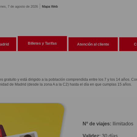
rnes, 7 de agosto de 2026
Mapa Web
Billetes y Tarifas
adrid
Atención al cliente
C
 es gratuito y está dirigido a la población comprendida entre los 7 y los 14 años. Co
unidad de Madrid (desde la zona A a la C2) hasta el día en que cumplas 15 años.
Nº de viajes:
Ilimitados
Validez:
30 días