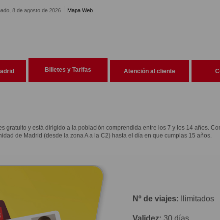
ado, 8 de agosto de 2026
Mapa Web
Billetes y Tarifas
adrid
Atención al cliente
C
 es gratuito y está dirigido a la población comprendida entre los 7 y los 14 años. Co
unidad de Madrid (desde la zona A a la C2) hasta el día en que cumplas 15 años.
Nº de viajes:
Ilimitados
Validez:
30 días