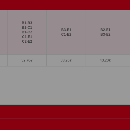
B1-B3
B1-C1
B3-E1
B2-E1
B1-C2
C1-E2
B3-E2
C1-E1
C2-E2
32,70
€
38,20
€
43,20
€