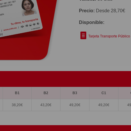
Precio:
Desde 28,70€
Disponible:
Tarjeta Transporte Público
B1
B2
B3
C1
38,20
€
43,20
€
49,20
€
49,20
€
49