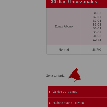
30 días / Interzonales
B1-B2
B2-B3
B2-C1
B2-C2
Zona / Abono
B3-C1
B3-C2
C1-C2
C2-E1
Normal
28,70
€
Zona tarifaria
Validez de la carga
¿Dónde puedo utilizarlo?