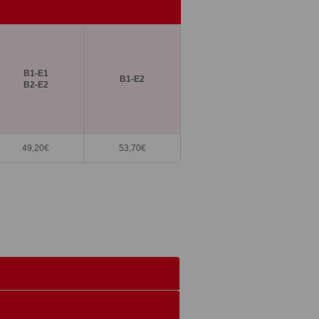
B1-E1
B1-E2
B2-E2
49,20€
53,70
€