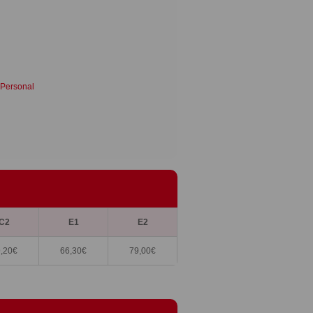
 Personal
C2
E1
E2
,20
€
66,30
€
79,00
€