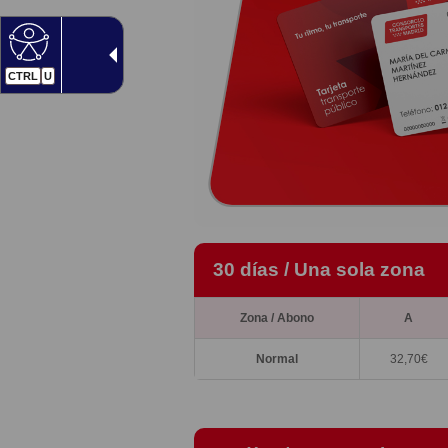
CTRL
U
30 días / Una sola zona
Zona / Abono
A
Normal
32,70€