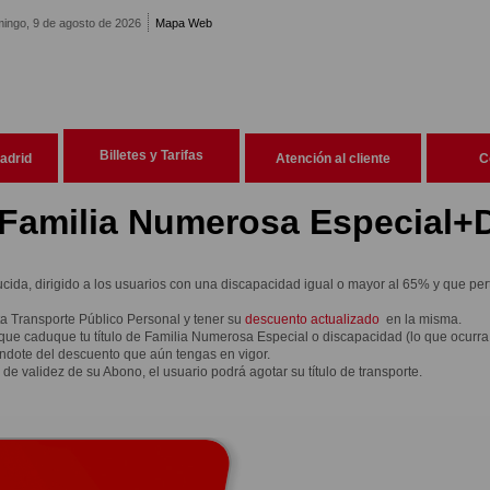
ingo, 9 de agosto de 2026
Mapa Web
Billetes y Tarifas
adrid
Atención al cliente
C
 Familia Numerosa Especial+
ducida, dirigido a los usuarios con una discapacidad igual o mayor al 65% y que 
a Transporte Público Personal y tener su
descuento actualizado
en la misma.
n que caduque tu título de Familia Numerosa Especial o discapacidad (lo que ocurr
ándote del descuento que aún tengas en vigor.
e validez de su Abono, el usuario podrá agotar su título de transporte.