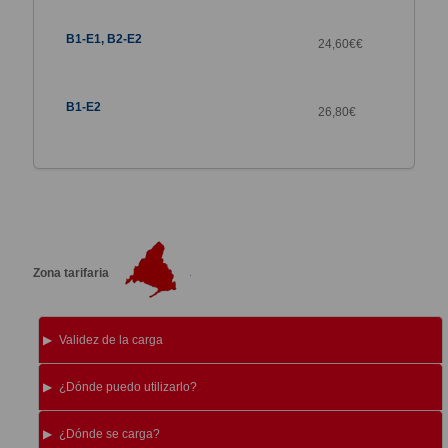
24,60€€
26,80
€
Zona tarifaria
Validez de la carga
¿Dónde puedo utilizarlo?
¿Dónde se carga?