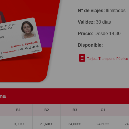
Nº de viajes:
Ilimitados
Validez:
30 días
Precio:
Desde 14,30
Disponible:
Tarjeta Transporte Público
ona
B1
B2
B3
C1
19,00€
€
21,60€
€
24,60€
€
24,60€
€
24