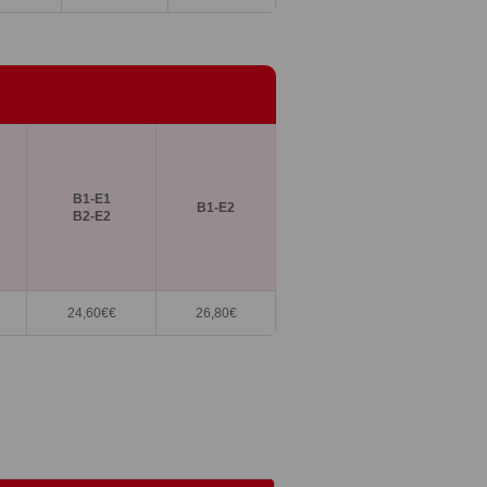
B1-E1
B1-E2
B2-E2
24,60€€
26,80
€