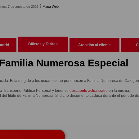
rnes, 7 de agosto de 2026
Mapa Web
Billetes y Tarifas
adrid
Atención al cliente
C
 Familia Numerosa Especial
ucida. Está dirigido a los usuarios que pertenecen a
Familia Numerosa de Categorí
a Transporte Público Personal y tener su
descuento actualizado
en la misma.
d del título de Familia Numerosa. Si dicho documento caduca durante el periodo de