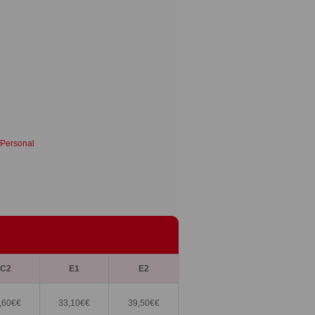
 Personal
C2
E1
E2
,60€
€
33,10€
€
39,50€
€