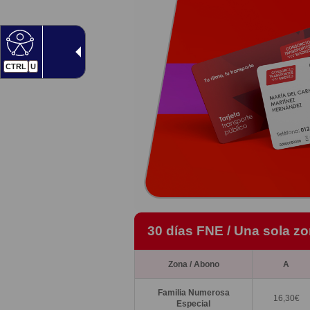
CTRL
U
30 días FNE / Una sola z
Zona / Abono
A
Familia Numerosa
16,30
€
Especial